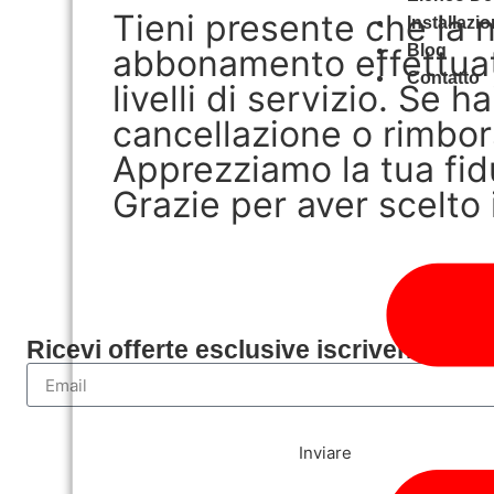
Tieni presente che la n
Installazi
Blog
abbonamento effettuate 
Contatto
livelli di servizio. Se 
cancellazione o rimbor
Apprezziamo la tua fid
Grazie per aver scelto 
Ricevi offerte esclusive iscrivendoti co
Inviare