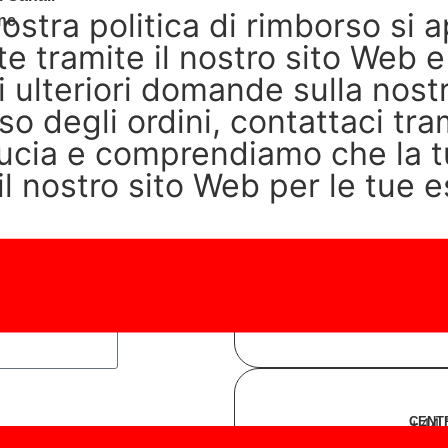
ostra politica di rimborso si a
one
tramite il nostro sito Web e 
hai ulteriori domande sulla nostr
so degli ordini, contattaci t
ucia e comprendiamo che la tu
il nostro sito Web per le tue 
SUPP
supp
n noi.
CENT
+44 