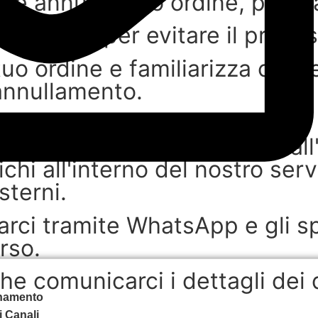
Se annulli il tuo ordine, puoi f
WhatsApp per evitare il proce
tuo ordine e familiarizza con l
'annullamento.
ptv abbonamento:​
si completi entro 7 giorni dal
ichi all'interno del nostro serv
sterni.
ttarci tramite WhatsApp e gli 
rso.
e comunicarci i dettagli dei de
namento
 Canali