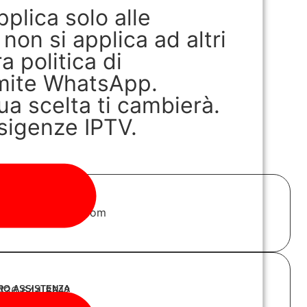
pplica solo alle
non si applica ad altri
a politica di
ramite WhatsApp.
a scelta ti cambierà.
esigenze IPTV.
ORTO
ort@iptvguarda.com
RO ASSISTENZA
736 644 8812