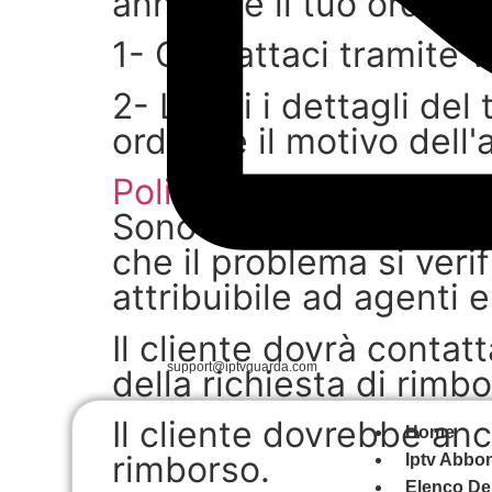
annullare il tuo ordine. 
1- Contattaci tramite 
2- Leggi i dettagli del 
ordine e il motivo dell
Politica di rimborso i
Sono disponibili rimbor
che il problema si verif
attribuibile ad agenti e
Il cliente dovrà conta
support@iptvguarda.com
della richiesta di rimbo
Il cliente dovrebbe anch
Home
rimborso.
Iptv Abbo
Elenco Dei