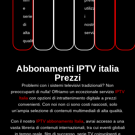
e
utilizzando
serie
i
di
nostri
alta
servizi.
qualità.
Abbonamenti IPTV italia
Prezzi
Problemi con i sistemi televisivi tradizionali? Non
preoccuparti di nulla! Offriamo un eccezionale servizio
IPTV
Italia
con opzioni di intrattenimento digitale a prezzi
convenienti. Con noi non ci sono costi nascosti, solo
un’ampia selezione di contenuti multimediali di alta qualità.
Con il nostro
IPTV abbonamento Italia
, avrai accesso a una
vasta libreria di contenuti internazionali, tra cui eventi globali
in tempo reale, film di successo, serie TV coinvolgenti e