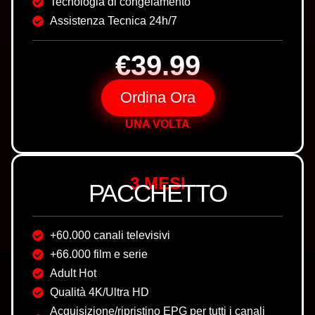
Tecnologia di congelamento
Assistenza Tecnica 24h/7
€39.99
Ordina Ora
UNA VOLTA
3 MESI
PACCHETTO
+60.000 canali televisivi
+66.000 film e serie
Adult Hot
Qualità 4K/Ultra HD
Acquisizione/ripristino EPG per tutti i canali