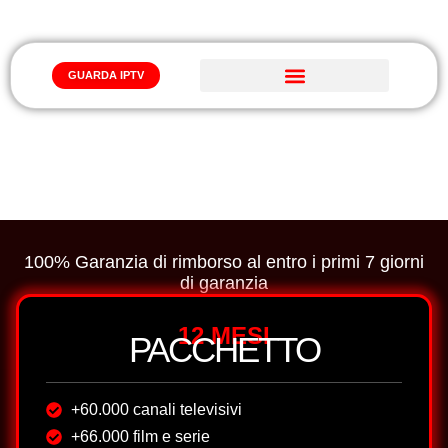
GUARDA IPTV
Iptv Abbonamento
ABBONAMENTI IPTV PREZZI
100% Garanzia di rimborso al entro i primi 7 giorni
di garanzia
12 MESI
PACCHETTO
+60.000 canali televisivi
+66.000 film e serie