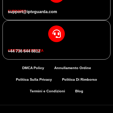
SUPPORTO
support@iptvguarda.com
CENTRO ASSISTENZA
+44 736 644 8812
DMCA Policy
Annullamento Ordine
Politica Sulla Privacy
Politica Di Rimborso
Termini e Condizioni
Blog