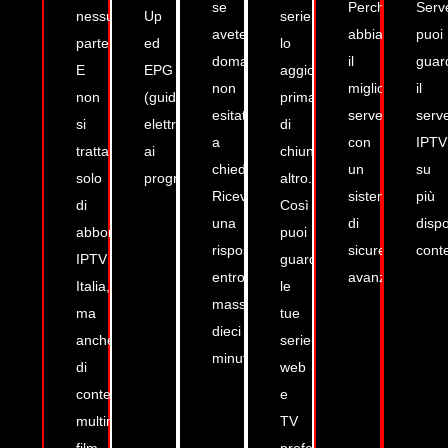
se
Perché
Serv
nessun'altra
Up
serie,
avete
abbiamo
puoi
parte.
ed
lo
domande,
il
guar
E
EPG
aggiorniamo
non
miglior
il
non
(guida
prima
esitate
server
serv
si
elettronica
di
a
con
IPTV
tratta
ai
chiunque
chiedercelo.
un
su
solo
programmi)
altro.
Riceverai
sistema
più
di
Così
una
di
dispo
abbonamento
puoi
risposta
sicurezza
cont
IPTV
guardare
entro
avanzato.
Italia,
le
massimo
ma
tue
dieci
anche
serie
minuti.
di
web
contenuti
e
multimediali,
TV
film
preferite