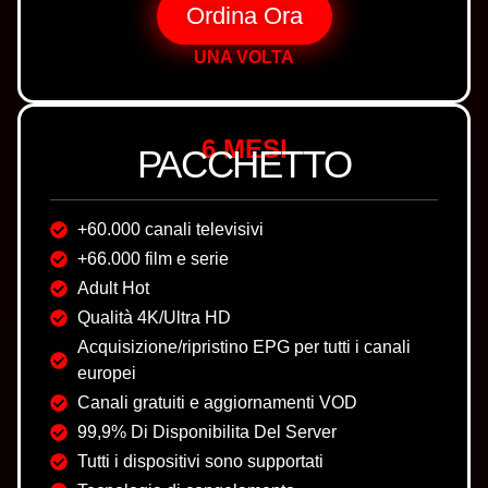
Ordina Ora
UNA VOLTA
6 MESI
PACCHETTO
+60.000 canali televisivi
+66.000 film e serie
Adult Hot
Qualità 4K/Ultra HD
Acquisizione/ripristino EPG per tutti i canali
europei
Canali gratuiti e aggiornamenti VOD
99,9% Di Disponibilita Del Server
Tutti i dispositivi sono supportati