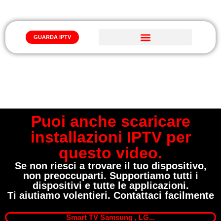
GUARDA IPTV
Iptv Abbonamento
COME INSTALLAZIONE IPTV ITALIA
Puoi anche scaricare
installazioni IPTV per
questo video.
Se non riesci a trovare il tuo dispositivo,
non preoccuparti. Supportiamo tutti i
dispositivi e tutte le applicazioni.
Ti aiutiamo volentieri. Contattaci facilmente
Smart TV Samsung , LG...