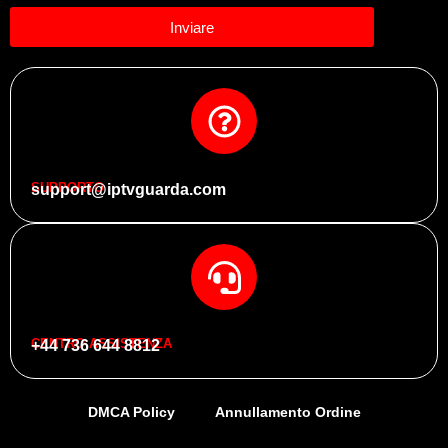
Inviare
SUPPORTO
support@iptvguarda.com
CENTRO ASSISTENZA
+44 736 644 8812
DMCA Policy
Annullamento Ordine