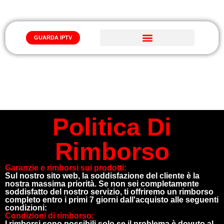
GUARDA IPTV
Iptv Abbonamento
POLITICA DI RIMBORSO
Politica Di
Rimborso
Garanzie e rimborsi sui prodotti:
Sul nostro sito web, la soddisfazione del cliente è la
nostra massima priorità. Se non sei completamente
soddisfatto del nostro servizio, ti offriremo un rimborso
completo entro i primi 7 giorni dall'acquisto alle seguenti
condizioni:
Condizioni di rimborso:
I rimborsi sono possibili solo se il problema è dovuto al