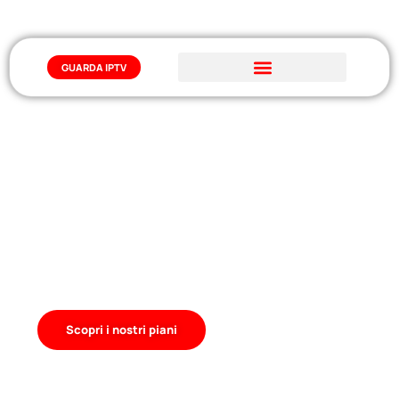
GUARDA IPTV
IPTV Italia: Miglior Abbonamenti
IPTV 2026
Scopri l’abbonamento IPTV Italia di IPTVGuarda!
Accedi a una vasta libreria di contenuti multimediali,
film e grandi eventi in alta qualità. Interfaccia
intuitiva, veloce e senza interruzioni, ovunque tu
sia.
Scopri i nostri piani