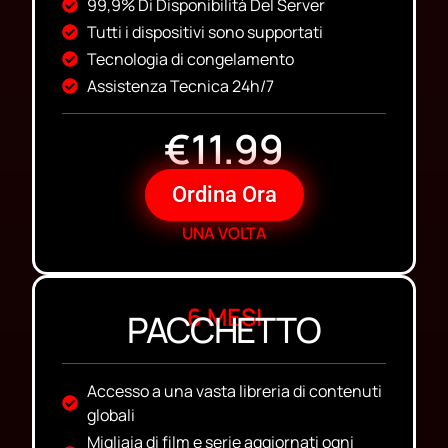
99,9% Di Disponibilità Del Server
Tutti i dispositivi sono supportati
Tecnologia di congelamento
Assistenza Tecnica 24h/7
€11.99
Ordina Ora
UNA VOLTA
6 MESI
PACCHETTO
Accesso a una vasta libreria di contenuti
globali
Migliaia di film e serie aggiornati ogni