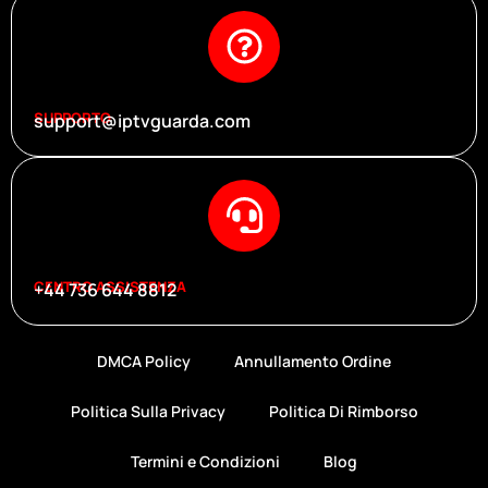
SUPPORTO
support@iptvguarda.com
CENTRO ASSISTENZA
+44 736 644 8812
DMCA Policy
Annullamento Ordine
Politica Sulla Privacy
Politica Di Rimborso
Termini e Condizioni
Blog