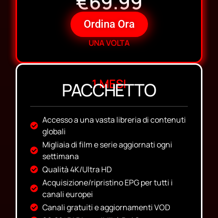
€69.99
Ordina Ora
UNA VOLTA
1 MESI
PACCHETTO
Accesso a una vasta libreria di contenuti
globali
Migliaia di film e serie aggiornati ogni
settimana
Qualità 4K/Ultra HD
Acquisizione/ripristino EPG per tutti i
canali europei
Canali gratuiti e aggiornamenti VOD