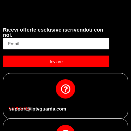
Ricevi offerte esclusive iscrivendoti con
noi.
Inviare
SUPPORTO
support@iptvguarda.com